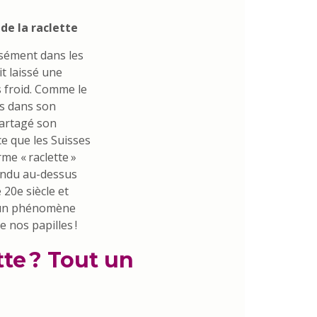
 de la raclette
isément dans les
t laissé une
 froid. Comme le
us dans son
partagé son
ce que les Suisses
me « raclette »
fondu au-dessus
 20e siècle et
nt un phénomène
 nos papilles !
tte ? Tout un