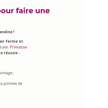
our faire une
andine !
air ferme et
icate.
Princesse
e réussie :
romage ;
t la pomme de