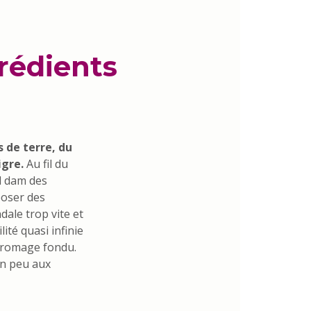
grédients
 de terre, du
igre.
Au fil du
nd dam des
poser des
dale trop vite et
lité quasi infinie
 fromage fondu.
un peu aux