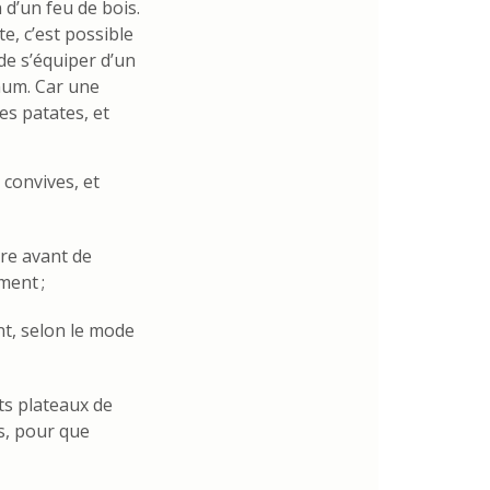
 d’un feu de bois.
te, c’est possible
 de s’équiper d’un
imum. Car une
es patates, et
convives, et
ure avant de
ment ;
t, selon le mode
ts plateaux de
s, pour que