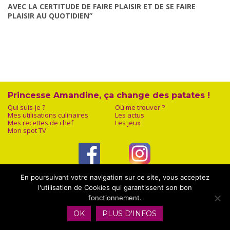
AVEC LA CERTITUDE DE FAIRE PLAISIR ET DE SE FAIRE
PLAISIR AU QUOTIDIEN”
Princesse Amandine, ça change des patates !
Qui suis-je ?
Où me trouver ?
Mes utilisations culinaires
Les actus
Mes recettes de chef
Les jeux
Mon spot TV
Facebook
Instagram
En poursuivant votre navigation sur ce site, vous acceptez
l'utilisation de Cookies qui garantissent son bon
fonctionnement.
OK
PLUS D'INFOS
Mentions légales
|
Plan du site
|
Contact