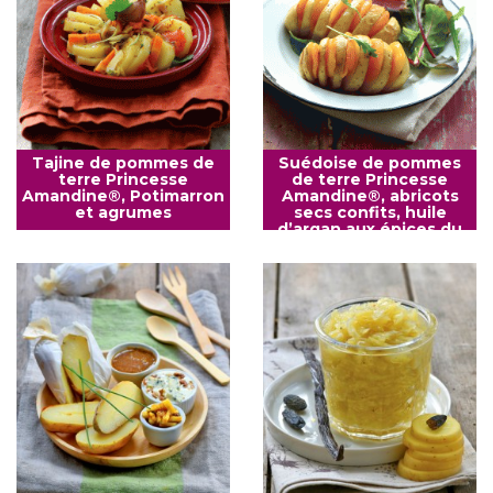
Tajine de pommes de
Suédoise de pommes
terre Princesse
de terre Princesse
Amandine®, Potimarron
Amandine®, abricots
et agrumes
secs confits, huile
d’argan aux épices du
Maroc