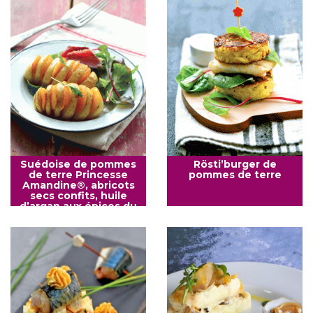
Suédoise de pommes
Rösti’burger de
de terre Princesse
pommes de terre
Amandine®, abricots
secs confits, huile
d’argan aux épices du
Maroc