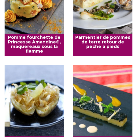
Pomme fourchette de
Parmentier de pommes
Princesse Amandine®,
de terre retour de
maquereaux sous la
pêche à pieds
flamme