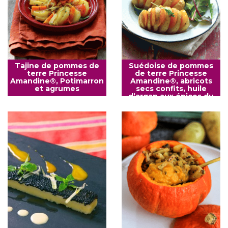
Tajine de pommes de
Suédoise de pommes
terre Princesse
de terre Princesse
Amandine®, Potimarron
Amandine®, abricots
et agrumes
secs confits, huile
d’argan aux épices du
Maroc