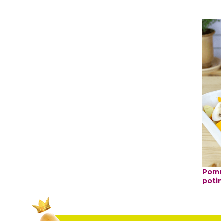
Pomm
poti