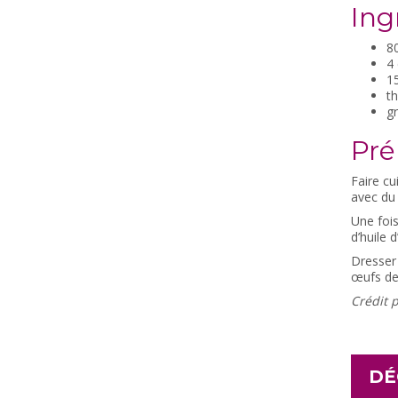
Ing
8
4 
1
th
gr
Pré
Faire cu
avec du 
Une fois
d’huile d
Dresser 
œufs de
Crédit 
DÉ