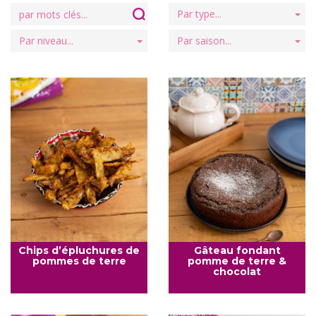
Search
Par type...
for:
Par niveau...
Par saison...
Chips d’épluchures de
Gâteau fondant
pommes de terre
pomme de terre &
chocolat