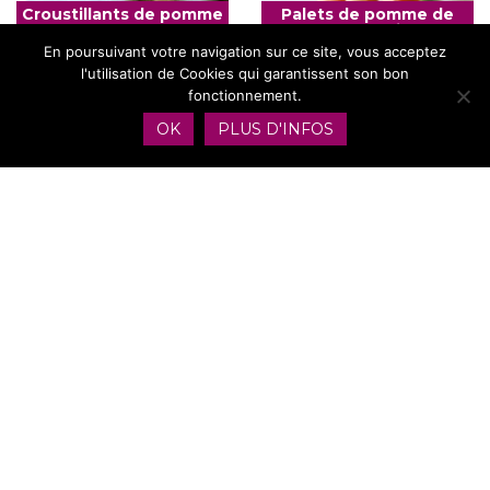
Croustillants de pomme
Palets de pomme de
de terre
terre et brocolis coeur
coulant mozzarella
En poursuivant votre navigation sur ce site, vous acceptez
l'utilisation de Cookies qui garantissent son bon
fonctionnement.
OK
PLUS D'INFOS
Poulet rôti et potatoes
Écrasé de pommes de
maison au Air fryer
terre et brocolis au
micro-ondes