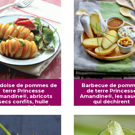
doise de pommes de
Barbecue de pomm
terre Princesse
de terre Princess
mandine®, abricots
Amandine®, les sau
secs confits, huile
qui déchirent
argan aux épices du
Maroc