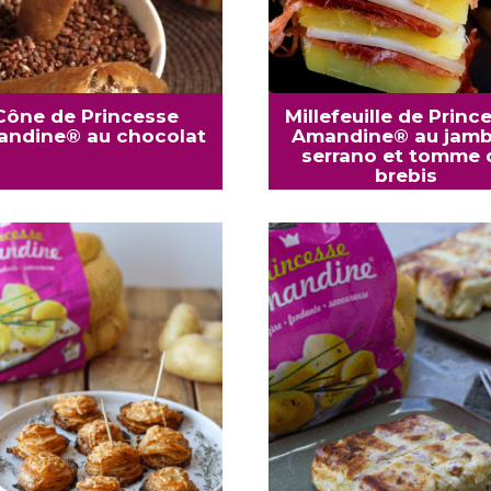
Cône de Princesse
Millefeuille de Princ
ndine® au chocolat
Amandine® au jam
serrano et tomme 
brebis