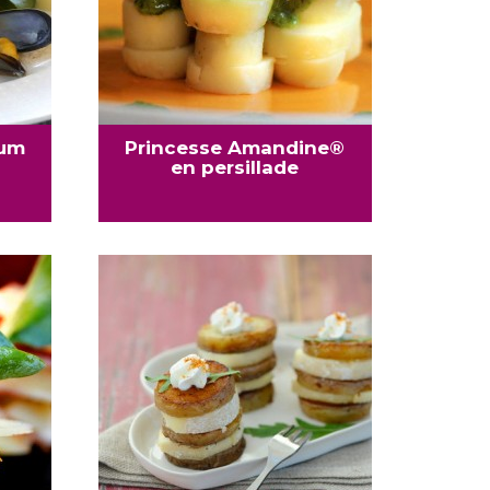
oum
Princesse Amandine®
en persillade