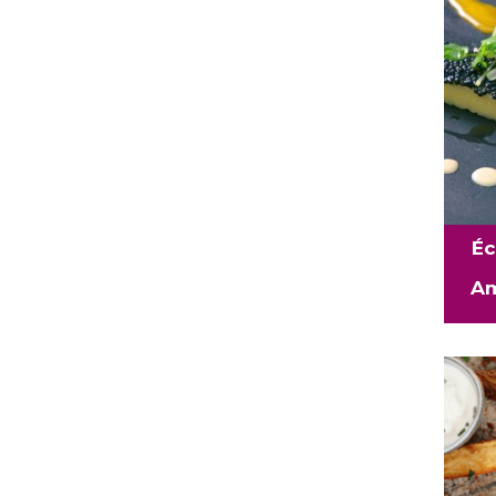
Éc
Am