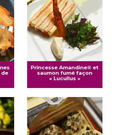
mmes
Princesse Amandine® et
 de
saumon fumé façon
« Lucullus »