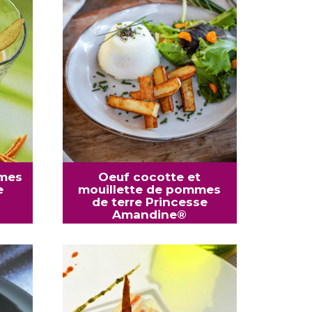
mmes
Oeuf cocotte et
e
mouillette de pommes
de terre Princesse
Amandine®