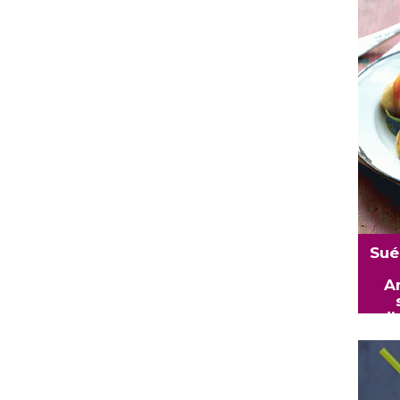
Sué
A
d’