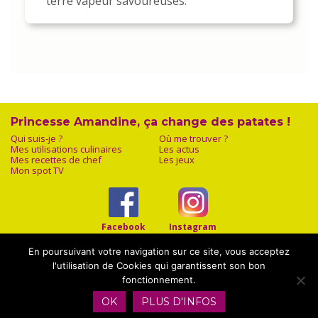
terre vapeur savoureuses.
Princesse Amandine, ça change des patates !
Qui suis-je ?
Où me trouver ?
Mes utilisations culinaires
Les actus
Mes recettes de chef
Les jeux
Mon spot TV
Facebook
Instagram
En poursuivant votre navigation sur ce site, vous acceptez
l'utilisation de Cookies qui garantissent son bon
fonctionnement.
Mentions légales
|
Plan du site
|
Contact
OK
PLUS D'INFOS