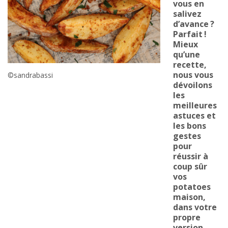
vous en
salivez
d’avance ?
Parfait !
Mieux
qu’une
recette,
nous vous
©sandrabassi
dévoilons
les
meilleures
astuces et
les bons
gestes
pour
réussir à
coup sûr
vos
potatoes
maison,
dans votre
propre
version.