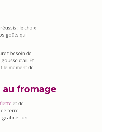
éussis : le choix
vos goûts qui
urez besoin de
gousse d’ail. Et
est le moment de
e au fromage
flette
et de
 de terre
gratiné : un