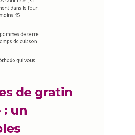
s sont fines, si
ent dans le four.
 moins 45
s pommes de terre
 temps de cuisson
méthode qui vous
tes de gratin
 : un
ples