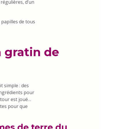
 régulières, d’un
s papilles de tous
 gratin de
t simple : des
ingrédients pour
 tour est joué…
ttes pour que
es de terre du