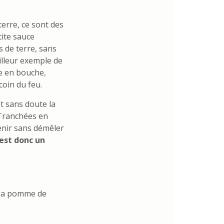
erre, ce sont des
ite sauce
 de terre, sans
illeur exemple de
te en bouche,
oin du feu.
et sans doute la
 Tranchées en
enir sans démêler
est donc un
t la pomme de