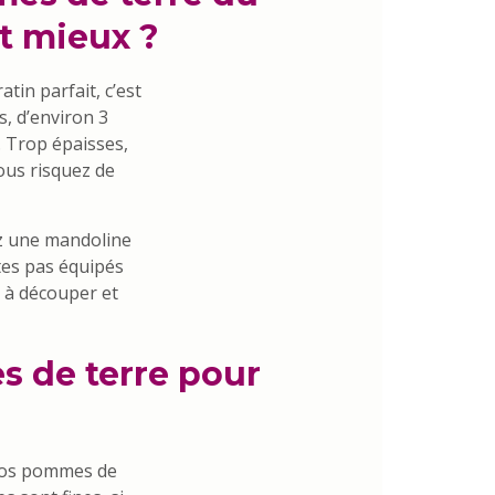
nt mieux ?
tin parfait, c’est
s, d’environ 3
. Trop épaisses,
vous risquez de
ez une mandoline
tes pas équipés
 à découper et
s de terre pour
 vos pommes de