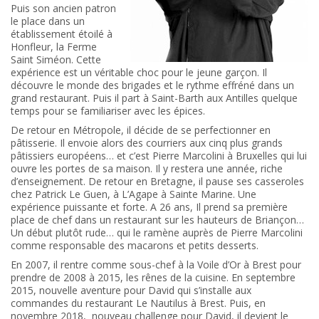
Puis son ancien patron
le place dans un
établissement étoilé à
Honfleur, la Ferme
Saint Siméon. Cette
expérience est un véritable choc pour le jeune garçon. Il
découvre le monde des brigades et le rythme effréné dans un
grand restaurant. Puis il part à Saint-Barth aux Antilles quelque
temps pour se familiariser avec les épices.
De retour en Métropole, il décide de se perfectionner en
pâtisserie. Il envoie alors des courriers aux cinq plus grands
pâtissiers européens… et c’est Pierre Marcolini à Bruxelles qui lui
ouvre les portes de sa maison. Il y restera une année, riche
d’enseignement. De retour en Bretagne, il pause ses casseroles
chez Patrick Le Guen, à L’Agape à Sainte Marine. Une
expérience puissante et forte. A 26 ans, Il prend sa première
place de chef dans un restaurant sur les hauteurs de Briançon…
Un début plutôt rude… qui le ramène auprès de Pierre Marcolini
comme responsable des macarons et petits desserts.
En 2007, il rentre comme sous-chef à la Voile d’Or à Brest pour
prendre de 2008 à 2015, les rênes de la cuisine. En septembre
2015, nouvelle aventure pour David qui s’installe aux
commandes du restaurant Le Nautilus à Brest. Puis, en
novembre 2018, nouveau challenge pour David, il devient le