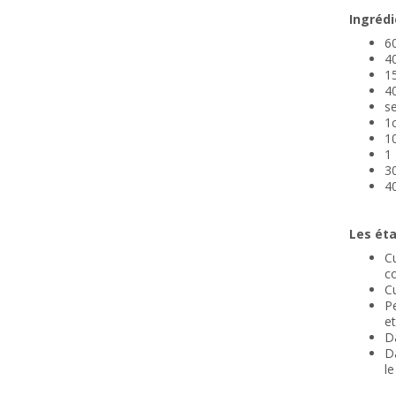
Ingrédi
6
4
15
4
se
1c
1
1 
30
4
Les ét
Cu
co
Cu
Pe
et
Da
Da
le