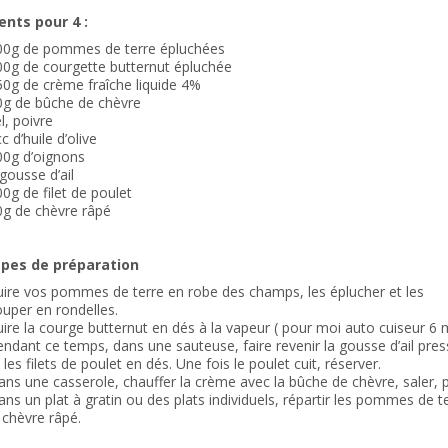
ents pour 4 :
00g de pommes de terre épluchées
00g de courgette butternut épluchée
0g de crème fraîche liquide 4%
0g de bûche de chèvre
l, poivre
c d’huile d’olive
00g d’oignons
gousse d’ail
0g de filet de poulet
0g de chèvre râpé
apes de préparation
ire vos pommes de terre en robe des champs, les éplucher et les
uper en rondelles.
ire la courge butternut en dés à la vapeur ( pour moi auto cuiseur 6 
ndant ce temps, dans une sauteuse, faire revenir la gousse d’ail press
 les filets de poulet en dés. Une fois le poulet cuit, réserver.
ns une casserole, chauffer la crème avec la bûche de chèvre, saler, po
ns un plat à gratin ou des plats individuels, répartir les pommes de te
 chèvre râpé.