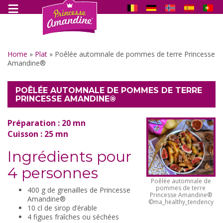
Home
»
Plat
»
Poêlée automnale de pommes de terre Princesse
Amandine®
POÊLÉE AUTOMNALE DE POMMES DE TERRE
PRINCESSE AMANDINE®
Préparation : 20 mn
Cuisson : 25 mn
Ingrédients pour
4 personnes
Poêlée automnale de
pommes de terre
400 g de grenailles de Princesse
Princesse Amandine®
Amandine®
©ma_healthy_tendency
10 cl de sirop d’érable
4 figues fraîches ou séchées