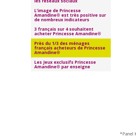
les réseaux sociaux
L’image de Princesse
Amandine® est très positive sur
de nombreux indicateurs
3 français sur 4 souhaitent
acheter Princesse Amandine®
Près du 1/3 des ménages
français acheteurs de Princesse
Amandine®
Les Jeux exclusifs Princesse
Amandine® par enseigne
*Panel 