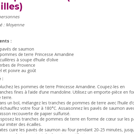
illes)
personnes
lté : Moyenne
ents :
 pavés de saumon
 pommes de terre Princesse Amandine
cuillères à soupe d’huile d’olive
erbes de Provence
l et poivre au goût
 :
pluchez les pommes de terre Princesse Amandine. Coupez-les en
anches fines à l’aide d’une mandoline. Utilisez un emporte-pièce e
 terre.
ns un bol, mélangez les tranches de pommes de terre avec l’huile d’oli
échauffez votre four à 180°C. Assaisonnez les pavés de saumon avec 
isson recouverte de papier sulfurisé.
isposez les tranches de pommes de terre en forme de cœur sur les 
ur imiter des écailles.
ites cuire les pavés de saumon au four pendant 20-25 minutes, jusqu’