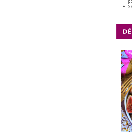
po
S
DÉ