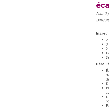
éca
Pour 2 
Difficu
Ingrédi
2
3
2 
H
Se
Déroulé
É
tr
de
Da
Pr
cu
D
po
Fa