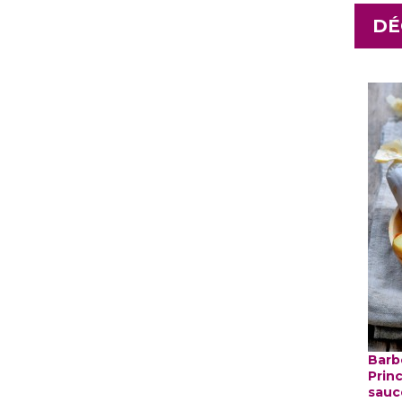
DÉ
Barb
Prin
sauc