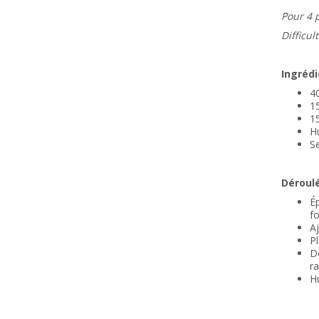
Pour 4 
Difficult
Ingrédi
4
15
15
Hu
Se
Déroulé
Ép
fo
Aj
Pl
D
r
Hu