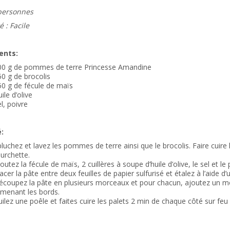
personnes
é : Facile
ents:
00 g de pommes de terre Princesse Amandine
0 g de brocolis
0 g de fécule de maïs
ile d’olive
l, poivre
:
luchez et lavez les pommes de terre ainsi que le brocolis. Faire cuire 
urchette.
outez la fécule de maïs, 2 cuillères à soupe d’huile d’olive, le sel et le 
acer la pâte entre deux feuilles de papier sulfurisé et étalez à l’aide d’
écoupez la pâte en plusieurs morceaux et pour chacun, ajoutez un m
amenant les bords.
ilez une poêle et faites cuire les palets 2 min de chaque côté sur fe