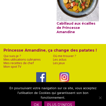
Cabillaud aux écailles
de Princesse
Amandine
Princesse Amandine, ça change des patates !
Qui suis-je ?
Où me trouver ?
Mes utilisations culinaires
Les actus
Mes recettes de chef
Les jeux
Mon spot TV
Facebook
Instagram
En poursuivant votre navigation sur ce site, vous acceptez
l'utilisation de Cookies qui garantissent son bon
fonctionnement.
OK
PLUS D'INFOS