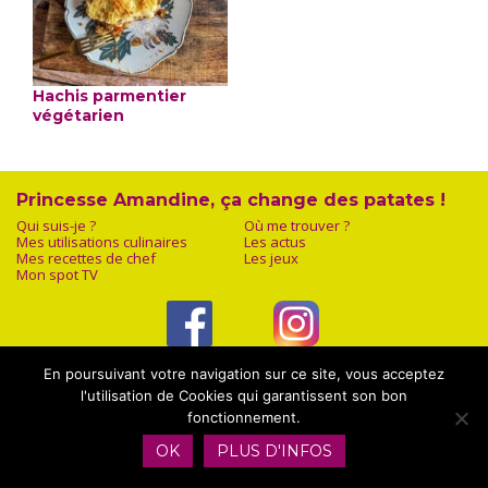
Hachis parmentier
végétarien
Princesse Amandine, ça change des patates !
Qui suis-je ?
Où me trouver ?
Mes utilisations culinaires
Les actus
Mes recettes de chef
Les jeux
Mon spot TV
Facebook
Instagram
En poursuivant votre navigation sur ce site, vous acceptez
l'utilisation de Cookies qui garantissent son bon
fonctionnement.
OK
PLUS D'INFOS
Mentions légales
|
Plan du site
|
Contact