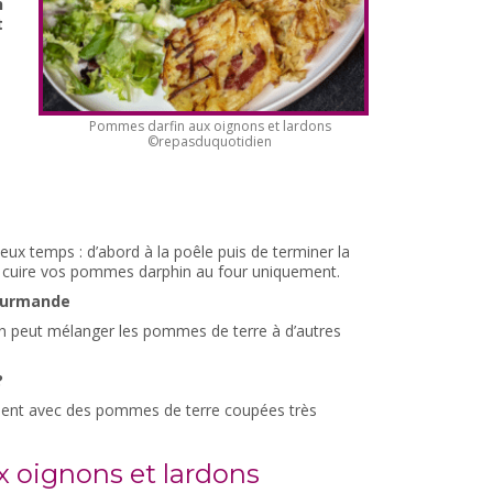
n
t
Pommes darfin aux oignons et lardons
©repasduquotidien
ux temps : d’abord à la poêle puis de terminer la
 cuire vos pommes darphin au four uniquement.
gourmande
on peut mélanger les pommes de terre à d’autres
?
isent avec des pommes de terre coupées très
x oignons et lardons