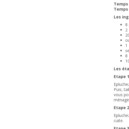
Temps d
Temps d
Les ing
8
2
20
ou
1
se
8
10
Les ét
Etape 1
Epluchez
Puis, ta
vous po
ménager
Etape 2
Epluchez
cuite.
Etape 3