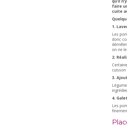
qu’il n
faire u
cuite a
Quelqu
1. Lave
Les pomm
donc con
démêlen
on ne le
2. Réal
Certaine
cuisson
3. Ajou
Légumes
ingrédi
4. Gale
Les pom
finement
Plac