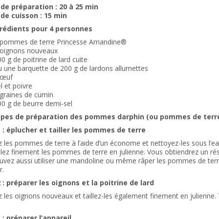
e préparation : 20 à 25 min
e cuisson : 15 min
rédients pour 4 personnes
 pommes de terre Princesse Amandine®
 oignons nouveaux
0 g de poitrine de lard cuite
 une barquette de 200 g de lardons allumettes
 œuf
l et poivre
 graines de cumin
0 g de beurre demi-sel
apes de préparation des pommes darphin (ou pommes de terre
 : éplucher et tailler les pommes de terre
 les pommes de terre à l’aide d’un économe et nettoyez-les sous l’ea
illez finement les pommes de terre en julienne. Vous obtiendrez un résu
uvez aussi utiliser une mandoline ou même râper les pommes de terre
.
 : préparer les oignons et la poitrine de lard
 les oignons nouveaux et taillez-les également finement en julienne. T
 : préparer l’appareil