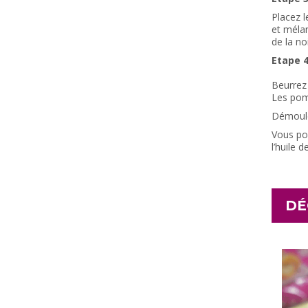
Placez l
et mélan
de la n
Etape 4
Beurrez 
Les pomm
Démouler
Vous po
l’huile
DÉ