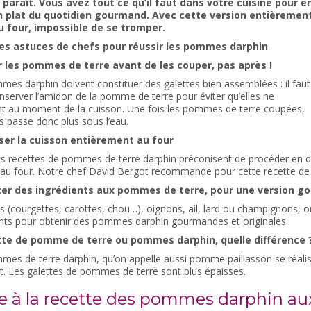
’y paraît. Vous avez tout ce qu’il faut dans votre cuisine pour e
n plat du quotidien gourmand. Avec cette version entièremen
u four, impossible de se tromper.
es astuces de chefs pour réussir les pommes darphin
r les pommes de terre avant de les couper, pas après !
es darphin doivent constituer des galettes bien assemblées : il faut
server l’amidon de la pomme de terre pour éviter qu’elles ne
t au moment de la cuisson. Une fois les pommes de terre coupées,
s passe donc plus sous l’eau.
iser la cuisson entièrement au four
s recettes de pommes de terre darphin préconisent de procéder en de
 au four. Notre chef David Bergot recommande pour cette recette de
ter des ingrédients aux pommes de terre, pour une version 
 (courgettes, carottes, chou…), oignons, ail, lard ou champignons, 
ents pour obtenir des pommes darphin gourmandes et originales.
tte de pomme de terre ou pommes darphin, quelle différence 
mes de terre darphin, qu’on appelle aussi pomme paillasson se réal
. Les galettes de pommes de terre sont plus épaisses.
e à la recette des pommes darphin au