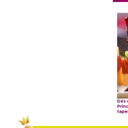
Dés 
Prin
tape