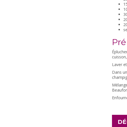
15
10
30
20
2
se
Pré
Éplucher
cuisson,
Laver et
Dans un
champig
Mélanger
Beaufort
Enfourne
DÉ