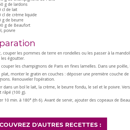
0 g de lardons
 cl de lait
 cl de crème liquide
 g de beurre
00 g de Beaufort
l, poivre
paration
, couper les pommes de terre en rondelles ou les passer à la mandolin
 les égoutter.
 couper les champignons de Paris en fines lamelles. Dans une poêle, les
 plat, monter le gratin en couches : déposer une première couche de
nons. Renouveler l’opération.
 dans un bol le lait, la crème, le beurre fondu, le sel et le poivre. Ver
 râpé (100 g).
r 10 min. à 180° (th 6). Avant de servir, ajouter des copeaux de Beauf
COUVREZ D'AUTRES RECETTES :